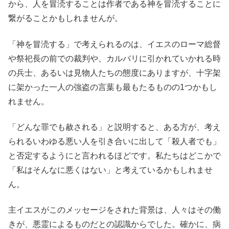
から、人を冒涜することは作者である神を冒涜することに
繋がることかもしれませんが。
「神を冒涜する」で考えられるのは、イエスのローマ総督
や祭祀長の前での裁判や、カルバリに引かれていかれる時
の兵士、あるいは見物人たちの態度にありますが、十字架
に架かった一人の強盗の言葉も最もたるものの1つかもし
れません。
「どんな罪でも赦される」と説明すると、ある方が、考え
られるいわゆる悪い人を引き合いに出して「殺人者でも」
と否定するようにと言われるほどです。私たちはどこかで
「私はそんなに悪くはない」と考えているかもしれませ
ん。
主イエスがこのメッセージをされた背景は、人々はその働
きが、悪霊によるものだとの認識からでした。確かに、病