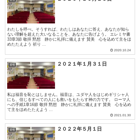
わたしを呼べ。そうすれば、わたしはあなたに答え、あなたが知ら
ない理解を超えた大いなることを、あなたに告げよう。 エレミヤ書
33章3節 敬拝 黙想 静かに礼拝に備えます 賛美 心を込めて主をほ
めたたえよう 祈り ...
2020.10.24
２０２１年１月３１日
週報
私は福音を恥とはしません。福音は、ユダヤ人をはじめギリシャ人
にも、信じるすべての人にも救いをもたらす神の力です。 ローマ人
への手紙1章16節 敬拝 黙想 静かに礼拝に備えます 賛美 心を込め
て主をほめたたえよう ...
2021.01.30
２０２２年５月１日
週報