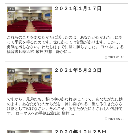
２０２１年１月１７日
週報
これらのことをあなたがたに話したのは、あなたがたがわたしにあ
って平安を得るためです。世にあっては苦難があります。しかし、
勇気を出しなさい。わたしはすでに世に勝ちました。 ヨハネによる
福音書16章33節 敬拝 黙想 静かに...
2021.01.16
２０２１年５月２３日
週報
ですから、兄弟たち、私は神のあわれみによって、あなたがたに勧
めます。あなたがたのからだを、神に喜ばれる、聖なる生きたささ
げ物として献げなさい。それこそ、あなたがたにふさわしい礼拝で
す。 ローマ人への手紙12章1節 敬拝 ...
2021.05.22
２０２０年１０月２５日
週報