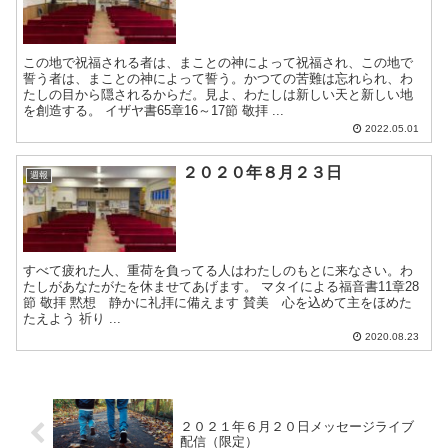
この地で祝福される者は、まことの神によって祝福され、この地で
誓う者は、まことの神によって誓う。かつての苦難は忘れられ、わ
たしの目から隠されるからだ。見よ、わたしは新しい天と新しい地
を創造する。 イザヤ書65章16～17節 敬拝 ...
2022.05.01
２０２０年８月２３日
週報
すべて疲れた人、重荷を負ってる人はわたしのもとに来なさい。わ
たしがあなたがたを休ませてあげます。 マタイによる福音書11章28
節 敬拝 黙想 静かに礼拝に備えます 賛美 心を込めて主をほめた
たえよう 祈り ...
2020.08.23
２０２１年６月２０日メッセージライブ
配信（限定）