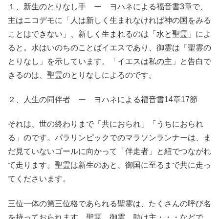
１、新生のとりなし手 ー ヨハネによる福音書3章で、
主はニコデモに「人は新しく生まれなければ神の国をみる
ことはできない」、新しく生まれるのは「水と聖霊」によ
ると。水はいのちのことばイエスであり、御霊は「聖霊の
とりなし」を示しています。「イエスは私の主」と告白で
きるのは、聖霊のとりなしによるのです。
２、人生の同伴者 ー ヨハネによる福音書14章17節
それは、世の終わりまで「共におられ」「うちにおられ
る」のです。パラリンピックでのマラソンランナーは、ま
だ見ていないゴールに向かって「伴走者」と紐でつながれ
て走ります。聖霊は新生のあと、御国に至るまで共に走っ
てくださいます。
三位一体の第三位格であられる聖霊は、たくさんの呼び名
を持っておられます。聖霊、御霊、助け主・・・などで