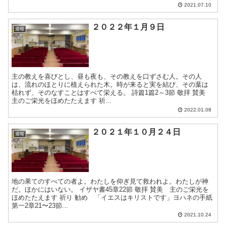
2021.07.10
２０２２年１月９日
週報
主の教えを喜びとし、昼も夜も、その教えを口ずさむ人。その人
は、流れのほとりに植えられた木。時が来ると実を結び、その葉は
枯れず、そのなすことはすべて栄える。 詩篇1篇2～3節 敬拝 賛美
主のご栄光をほめたたえます 祈...
2022.01.08
２０２１年１０月２４日
週報
地の果てのすべての者よ。わたしを仰ぎ見て救われよ。わたしが神
だ。ほかにはいない。 イザヤ書45章22節 敬拝 賛美 主のご栄光を
ほめたたえます 祈り 勧め 「イエスはキリストです」ヨハネの手紙
第一2章21〜23節...
2021.10.24