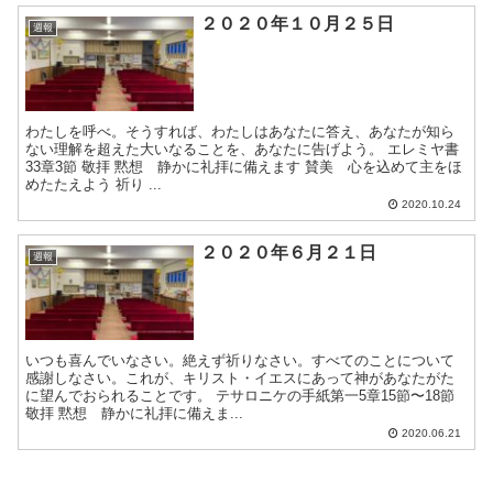
２０２０年１０月２５日
週報
わたしを呼べ。そうすれば、わたしはあなたに答え、あなたが知ら
ない理解を超えた大いなることを、あなたに告げよう。 エレミヤ書
33章3節 敬拝 黙想 静かに礼拝に備えます 賛美 心を込めて主をほ
めたたえよう 祈り ...
2020.10.24
２０２０年６月２１日
週報
いつも喜んでいなさい。絶えず祈りなさい。すべてのことについて
感謝しなさい。これが、キリスト・イエスにあって神があなたがた
に望んでおられることです。 テサロニケの手紙第一5章15節〜18節
敬拝 黙想 静かに礼拝に備えま...
2020.06.21