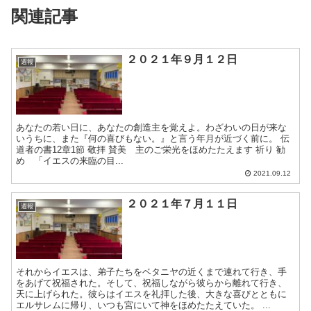
関連記事
２０２１年９月１２日
週報
あなたの若い日に、あなたの創造主を覚えよ。わざわいの日が来な
いうちに、また『何の喜びもない。』と言う年月が近づく前に。 伝
道者の書12章1節 敬拝 賛美 主のご栄光をほめたたえます 祈り 勧
め 「イエスの来臨の目...
2021.09.12
２０２１年７月１１日
週報
それからイエスは、弟子たちをベタニヤの近くまで連れて行き、手
をあげて祝福された。そして、祝福しながら彼らから離れて行き、
天に上げられた。彼らはイエスを礼拝した後、大きな喜びとともに
エルサレムに帰り、いつも宮にいて神をほめたたえていた。 ...