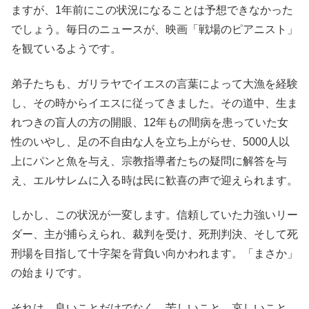
ますが、1年前にこの状況になることは予想できなかった
でしょう。毎日のニュースが、映画「戦場のピアニスト」
を観ているようです。
弟子たちも、ガリラヤでイエスの言葉によって大漁を経験
し、その時からイエスに従ってきました。その道中、生ま
れつきの盲人の方の開眼、12年もの間病を患っていた女
性のいやし、足の不自由な人を立ち上がらせ、5000人以
上にパンと魚を与え、宗教指導者たちの疑問に解答を与
え、エルサレムに入る時は民に歓喜の声で迎えられます。
しかし、この状況が一変します。信頼していた力強いリー
ダー、主が捕らえられ、裁判を受け、死刑判決、そして死
刑場を目指して十字架を背負い向かわれます。「まさか」
の始まりです。
それは、良いことだけでなく、苦しいこと、哀しいこと