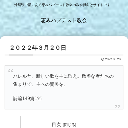
沖縄県中部にある恵みバプテスト教会の教会員向けサイトです。
恵みバプテスト教会
２０２２年３月２０日
2022.03.20
ハレルヤ。新しい歌を主に歌え。敬虔な者たちの
集まりで、主への賛美を。
詩篇149篇1節
目次