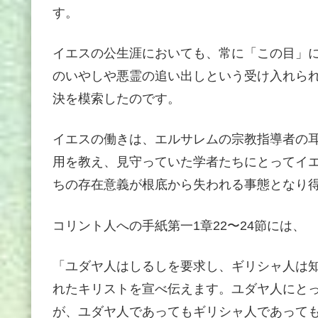
す。
イエスの公生涯においても、常に「この目」
のいやしや悪霊の追い出しという受け入れら
決を模索したのです。
イエスの働きは、エルサレムの宗教指導者の
用を教え、見守っていた学者たちにとってイ
ちの存在意義が根底から失われる事態となり
コリント人への手紙第一1章22〜24節には、
「ユダヤ人はしるしを要求し、ギリシャ人は
れたキリストを宣べ伝えます。ユダヤ人にと
が、ユダヤ人であってもギリシャ人であって