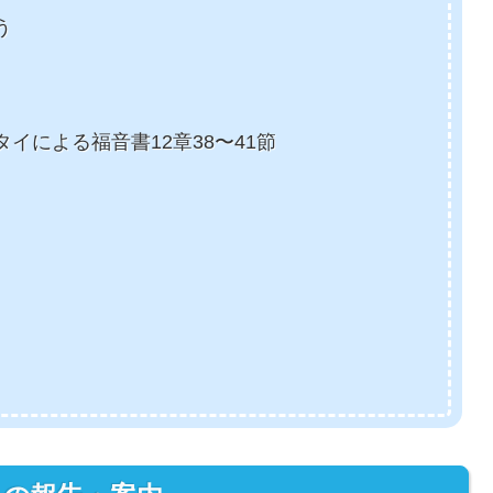
う
イによる福音書12章38〜41節