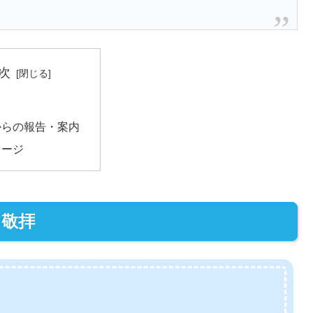
次
からの報告・案内
セージ
敬拝