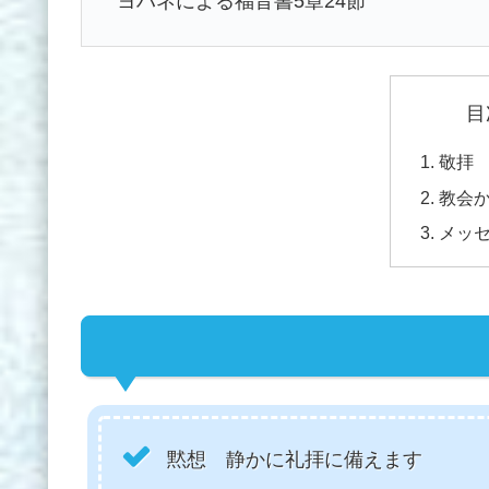
ヨハネによる福音書5章24節
目
敬拝
教会
メッ
黙想 静かに礼拝に備えます