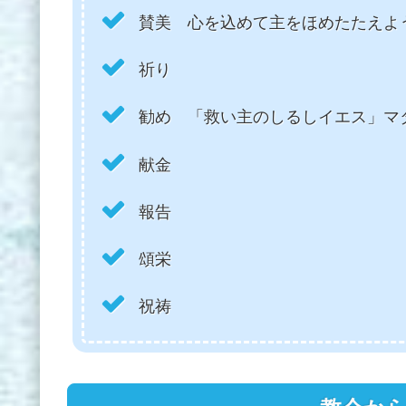
賛美 心を込めて主をほめたたえよ
祈り
勧め 「救い主のしるしイエス」マタ
献金
報告
頌栄
祝祷