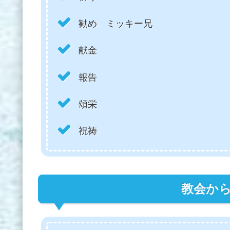
勧め ミッキー兄
献金
報告
頌栄
祝祷
教会か