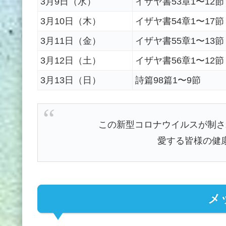
3月9日（水）
イザヤ書53章1〜12節
3月10日（木）
イザヤ書54章1〜17節
3月11日（金）
イザヤ書55章1〜13節
3月12日（土）
イザヤ書56章1〜12節
3月13日（日）
詩篇98篇1〜9節
この新型コロナウイルスが制さ
愛する皆様の健
メ