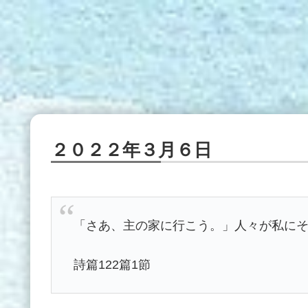
２０２２年３月６日
「さあ、主の家に行こう。」人々が私に
詩篇122篇1節