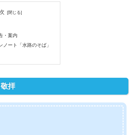
次
告・案内
ンノート「水路のそば」
敬拝