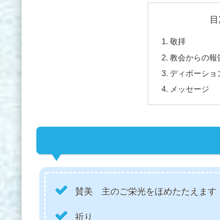
目
敬拝
教会からの報
ディボーショ
メッセージ
賛美 主のご栄光をほめたたえます
祈り