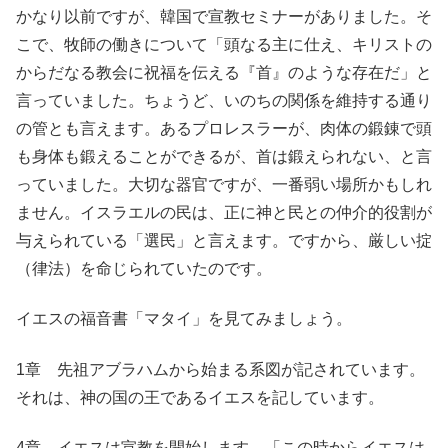
かなり以前ですが、韓国で宣教セミナーがありました。そ
こで、牧師の働きについて「頭なる主に仕え、キリストの
からだなる教会に祝福を伝える『首』のような存在だ」と
言っていました。ちょうど、いのちの関係を維持する通り
の管とも言えます。あるプロレスラーが、肉体の鍛錬で頭
も身体も鍛えることができるが、首は鍛えられない、と言
っていました。大切な器官ですが、一番弱い場所かもしれ
ません。イスラエルの民は、正に神と民との仲介的役割が
与えられている「選民」と言えます。ですから、厳しい掟
（律法）を命じられていたのです。
イエスの福音書「マタイ」を見てみましょう。
1章 先祖アブラハムから始まる系図が記されています。
それは、神の国の王であるイエスを記しています。
4章 イエスは宣教を開始します。「この時からイエスは