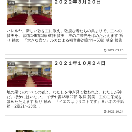
２０２２年３月２０日
週報
ハレルヤ。新しい歌を主に歌え。敬虔な者たちの集まりで、主への
賛美を。 詩篇149篇1節 敬拝 賛美 主のご栄光をほめたたえます 祈
り 勧め 「大きな喜び」ルカによる福音書24章44～53節 献金 報告
...
2022.03.20
２０２１年１０月２４日
週報
地の果てのすべての者よ。わたしを仰ぎ見て救われよ。わたしが神
だ。ほかにはいない。 イザヤ書45章22節 敬拝 賛美 主のご栄光を
ほめたたえます 祈り 勧め 「イエスはキリストです」ヨハネの手紙
第一2章21〜23節...
2021.10.24