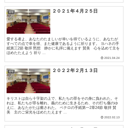
２０２１年４月２５日
週報
愛する者よ、あなたのたましいが幸いを得ているように、あなたが
すべての点で幸を得、また健康であるように祈ります。 ヨハネの手
紙第三2節 敬拝 黙想 静かに礼拝に備えます 賛美 心を込めて主を
ほめたたえよう 祈り ...
2021.04.24
２０２２年２月１３日
週報
キリストは自ら十字架の上で、私たちの罪をその身に負われた。そ
れは、私たちが罪を離れ、義のために生きるため、その打ち傷のゆ
えに、あなたがたは癒された。 ペテロの手紙第一2章24節 敬拝 賛
美 主のご栄光をほめたたえます ...
2022.02.13