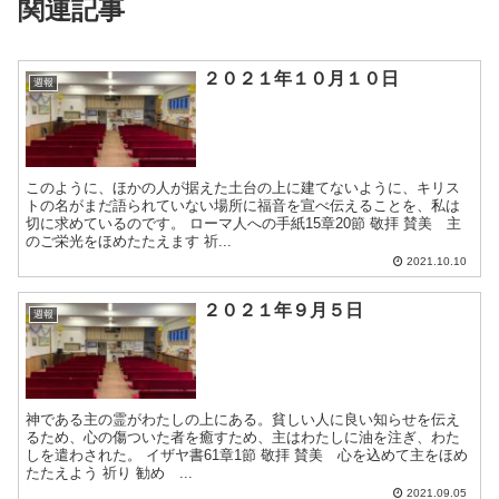
関連記事
２０２１年１０月１０日
週報
このように、ほかの人が据えた土台の上に建てないように、キリス
トの名がまだ語られていない場所に福音を宣べ伝えることを、私は
切に求めているのです。 ローマ人への手紙15章20節 敬拝 賛美 主
のご栄光をほめたたえます 祈...
2021.10.10
２０２１年９月５日
週報
神である主の霊がわたしの上にある。貧しい人に良い知らせを伝え
るため、心の傷ついた者を癒すため、主はわたしに油を注ぎ、わた
しを遣わされた。 イザヤ書61章1節 敬拝 賛美 心を込めて主をほめ
たたえよう 祈り 勧め ...
2021.09.05