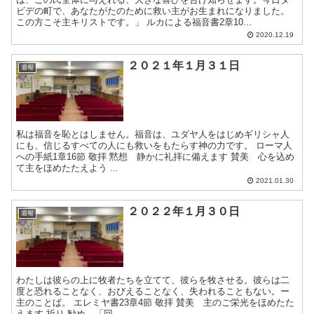
ビデの町で、あなたがたのために救い主がお生まれになりました。
この方こそ主キリストです。」 ルカによる福音書2章10...
2020.12.19
２０２１年１月３１日
週報
私は福音を恥とはしません。福音は、ユダヤ人をはじめギリシャ人
にも、信じるすべての人にも救いをもたらす神の力です。 ローマ人
への手紙1章16節 敬拝 黙想 静かに礼拝に備えます 賛美 心を込め
て主をほめたたえよう ...
2021.01.30
２０２２年１月３０日
週報
わたしは彼らの上に牧者たちを立てて、彼らを牧させる。彼らは二
度と恐れることなく、おびえることなく、失われることもない。ー
主のことば。 エレミヤ書23章4節 敬拝 賛美 主のご栄光をほめたた
えます 祈り 勧め 「回...