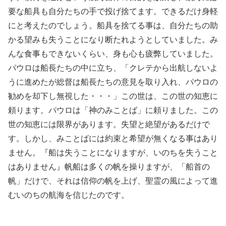
要な船具も自分たちの手で投げ捨てます。できるだけ身軽
にと考えたのでしょう。船具を捨てる事は、自分たちの助
かる望みも失うことになり断たれようとしていました。み
んな食事もできないくらい、身も心も疲弊していました。
パウロは船長たちの中に立ち、「クレテから出航しないよ
うに進めたが総督は船長たちの意見を取り入れ、パウロの
勧めを却下し無視した・・・」この世は、この世の知恵に
頼ります。パウロは「神のみことば」に頼りました。この
世の知恵には限界があります。失望と絶望があるだけで
す。しかし、みことばには約束と希望が無くなる事はあり
ません。『船は失うことになりますが、いのちを失うこと
はありません』帆船は多くの帆を操りますが、「船首の
帆」だけで、それは信仰の帆を上げ、聖霊の風によって進
むいのちの航海を信じたのです。