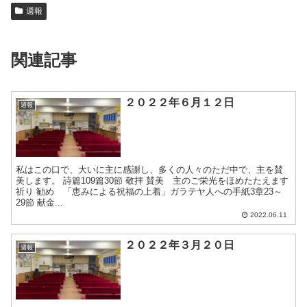
週報
関連記事
２０２２年６月１２日
週報
私はこの口で、大いに主に感謝し、多くの人々のただ中で、主を賛
美します。 詩篇109篇30節 敬拝 賛美 主のご栄光をほめたたえます
祈り 勧め 「恵みによる祝福の上着」ガラテヤ人への手紙3章23～
29節 献金...
2022.06.11
２０２２年３月２０日
週報