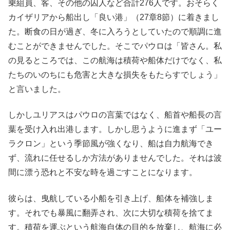
乗組員、客、その他の囚人など合計276人です。おそらく
カイザリアから船出し「良い港」（27章8節）に着きまし
た。断食の日が過ぎ、冬に入ろうとしていたので順調に進
むことができませんでした。そこでパウロは「皆さん。私
の見るところでは、この航海は積荷や船体だけでなく、私
たちのいのちにも危害と大きな損失をもたらすでしょう」
と言いました。
しかしユリアスはパウロの言葉ではなく、船首や船長の言
葉を受け入れ出港します。しかし思うように進まず「ユー
ラクロン」という季節風が強くなり、船は自力航海でき
ず、流れに任せるしか方法がありませんでした。それは波
間に漂う恐れと不安な時を過ごすことになります。
彼らは、曳航している小船を引き上げ、船体を補強しま
す。それでも暴風に翻弄され、次に大切な積荷を捨てま
す。積荷を運ぶという航海自体の目的を放棄し、航海に必