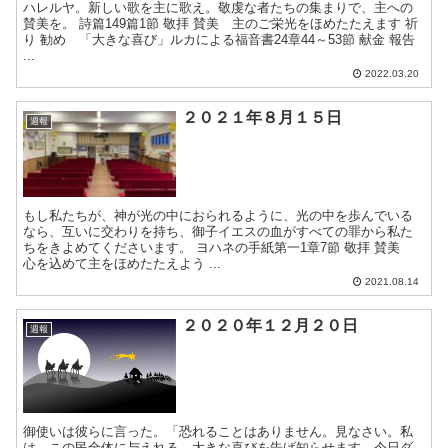
ハレルヤ。新しい歌を主に歌え。敬虔な者たちの集まりで、主への
賛美を。 詩篇149篇1節 敬拝 賛美 主のご栄光をほめたたえます 祈
り 勧め 「大きな喜び」ルカによる福音書24章44～53節 献金 報告
...
2022.03.20
２０２１年８月１５日
週報
もし私たちが、神が光の中におられるように、光の中を歩んでいる
なら、互いに交わりを持ち、御子イエスの血がすべての罪から私た
ちをきよめてくださいます。 ヨハネの手紙第一1章7節 敬拝 賛美
心を込めて主をほめたたえよう ...
2021.08.14
２０２０年１２月２０日
週報
御使いは彼らに言った。「恐れることはありません。見なさい。私
は、この民全体に与えれる、大きな喜びを告げ知らせます。今日ダ