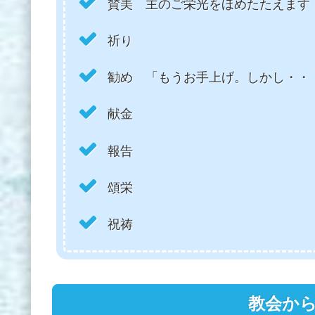
賛美 主のご栄光をほめたたえます
祈り
勧め 「もうお手上げ。しかし・・・
献金
報告
頌栄
祝祷
教会か