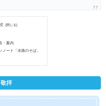
次
告・案内
ンノート「水路のそば」
敬拝