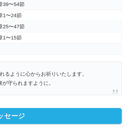
39〜54節
1〜24節
25〜47節
1〜15節
れるように心からお祈りいたします。
康が守られますように。
ッセージ