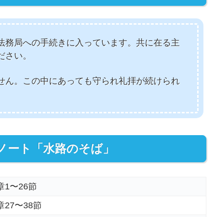
法務局への手続きに入っています。共に在る主
ださい。
せん。この中にあっても守られ礼拝が続けられ
ノート「水路のそば」
1〜26節
27〜38節