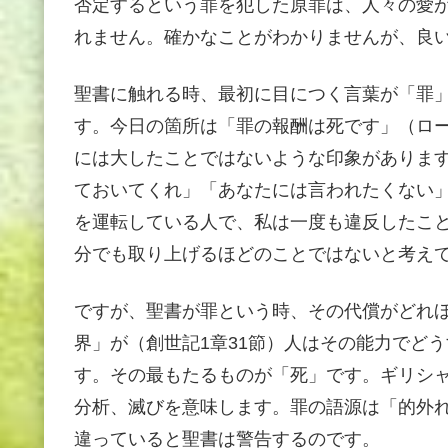
否定するという罪を犯した原罪は、人々の愛
れません。確かなことがわかりませんが、良
聖書に触れる時、最初に目につく言葉が「罪
す。今日の箇所は「罪の報酬は死です」（ロー
には大したことではないような印象がありま
ておいてくれ」「あなたには言われたくない
を運転している人で、私は一度も違反したこ
分でも取り上げるほどのことではないと考え
ですが、聖書が罪という時、その代償がどれ
界」が（創世記1章31節）人はその能力でど
す。その最もたるものが「死」です。ギリシ
分析、滅びを意味します。罪の語源は「的外
違っていると聖書は警告するのです。