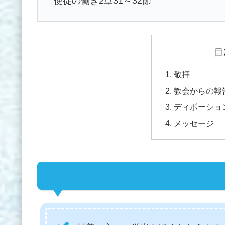
使徒の働き2章31～32節
目
敬拝
教会からの報
ディボーショ
メッセージ