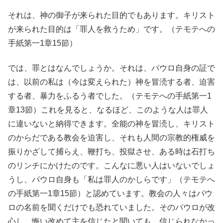
それは、神の御子が来られた目的でもあります。キリスト
が来られた目的は「罪人を救うため」です。（テモテへの
手紙第一1章15節）
では、罪とはなんでしょうか。それは、パウロ自身の証で
は、以前の私は（今は変えられた）神を冒涜する者、迫害
する者、暴力をふるう者でした。（テモテへの手紙第一1
章13節）これを見ると、なるほど、このような人は罪人
に違いないと納得できます。全能の神を冒涜し、キリスト
のからだである教会を迫害し、それも人間の宗教的権威を
振りかざして捕らえ、鞭打ち、投獄させ、ある時は石打ち
のリンチにかけたのです。こんなに悪い人はいないでしょ
うし、パウロ自身も「私は罪人のかしらです」（テモテへ
の手紙第一1章15節）と認めています。教会の人々はパウ
ロの名前を聞くだけでも恐れていました。そのパウロが改
心し、悔い改めて主を信じたと聞いても、信じられなかっ