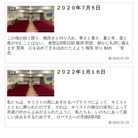
２０２０年７月５日
週報
この地が続く限り、種蒔きと刈り入れ、寒さと暑さ、夏と冬、昼と
夜がやむことはない。 創世記8章22節 敬拝 黙想 静かに礼拝に備え
ます 賛美 心を込めて主をほめたたえよう 報告 祈り 勧め 「安
息...
2020.07.05
２０２２年１月１６日
週報
私たちは、キリストの死にあずかるバプテスマによって、キリスト
とともに葬られたのです。それは、キリストの御父の栄光によって
死者の中からよみがえられたように、私たちも、いのちにあって新
しい歩みをするためです。 ローマ人への手紙6章4節 ...
2022.01.15