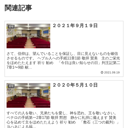
関連記事
２０２１年９月１９日
週報
さて、信仰は、望んでいることを保証し、目に見えないものを確信
させるものです。 ヘブル人への手紙11章1節 敬拝 賛美 主のご栄光
をほめたたえます 祈り 勧め 「今日は良い知らせの日」列王記第二
7章1〜9節 献...
2021.09.19
２０２０年５月１０日
週報
すべての人を敬い、兄弟たちを愛し、神を恐れ、王を敬いなさい。
ペテロの手紙第一2章17節 敬拝 黙想 静かに礼拝に備えます 賛美
心を込めて主をほめたたえよう 祈り 勧め 「敷石（三つの裁判）」
ヨハネによる福...