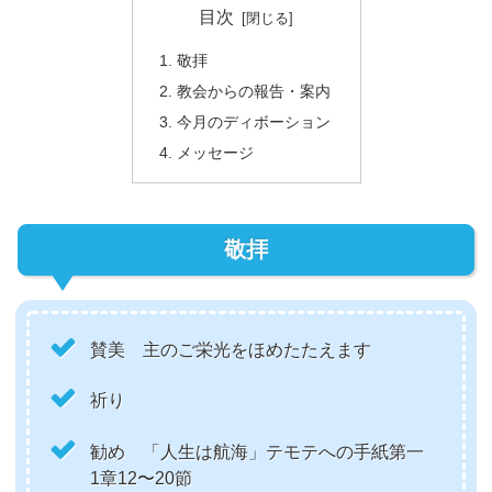
目次
敬拝
教会からの報告・案内
今月のディボーション
メッセージ
敬拝
賛美 主のご栄光をほめたたえます
祈り
勧め 「人生は航海」テモテへの手紙第一
1章12〜20節