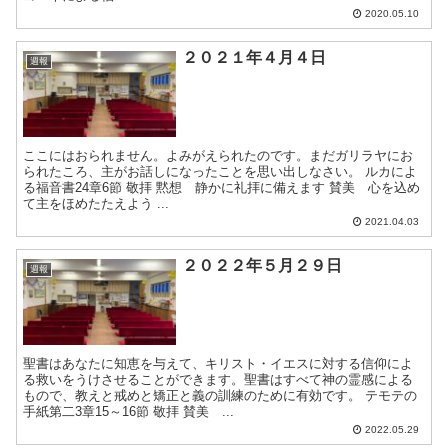
2020.05.10
２０２１年４月４日
週報
ここにはおられません。よみがえられたのです。まだガリラヤにお
られたころ、主がお話しになったことを思い出しなさい。 ルカによ
る福音書24章6節 敬拝 黙想 静かに礼拝に備えます 賛美 心を込め
て主をほめたたえよう ...
2021.04.03
２０２２年５月２９日
週報
聖書はあなたに知恵を与えて、キリスト・イエスに対する信仰によ
る救いをうけさせることができます。聖書はすべて神の霊感による
もので、教えと戒めと矯正と義の訓練のために有効です。 テモテの
手紙第二3章15～16節 敬拝 賛美 ...
2022.05.29