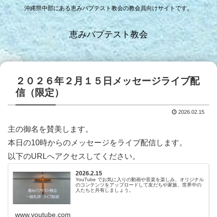
沖縄県中部にある恵みバプテスト教会の教会員向けサイトです。
恵みバプテスト教会
２０２６年２月１５日メッセージライブ配
信（限定）
2026.02.15
主の御名を賛美します。
本日の10時からのメッセージをライブ配信します。
以下のURLへアクセスしてください。
2026.2.15
YouTube でお気に入りの動画や音楽を楽しみ、オリジナル
のコンテンツをアップロードして友だちや家族、世界中の
人たちと共有しましょう。
www.youtube.com