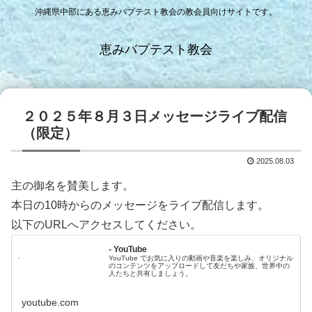
沖縄県中部にある恵みバプテスト教会の教会員向けサイトです。
恵みバプテスト教会
２０２５年８月３日メッセージライブ配信
（限定）
2025.08.03
主の御名を賛美します。
本日の10時からのメッセージをライブ配信します。
以下のURLへアクセスしてください。
- YouTube
YouTube でお気に入りの動画や音楽を楽しみ、オリジナル
のコンテンツをアップロードして友だちや家族、世界中の
人たちと共有しましょう。
youtube.com