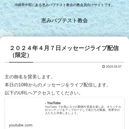
沖縄県中部にある恵みバプテスト教会の教会員向けサイトです。
恵みバプテスト教会
２０２４年４月７日メッセージライブ配信
（限定）
2024.04.07
主の御名を賛美します。
本日の10時からのメッセージをライブ配信します。
以下のURLへアクセスしてください。
- YouTube
YouTube でお気に入りの動画や音楽を楽しみ、オリジナル
のコンテンツをアップロードして友だちや家族、世界中の
人たちと共有しましょう。
youtube.com