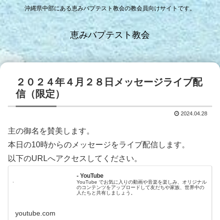
沖縄県中部にある恵みバプテスト教会の教会員向けサイトです。
恵みバプテスト教会
２０２４年４月２８日メッセージライブ配
信（限定）
2024.04.28
主の御名を賛美します。
本日の10時からのメッセージをライブ配信します。
以下のURLへアクセスしてください。
- YouTube
YouTube でお気に入りの動画や音楽を楽しみ、オリジナル
のコンテンツをアップロードして友だちや家族、世界中の
人たちと共有しましょう。
youtube.com