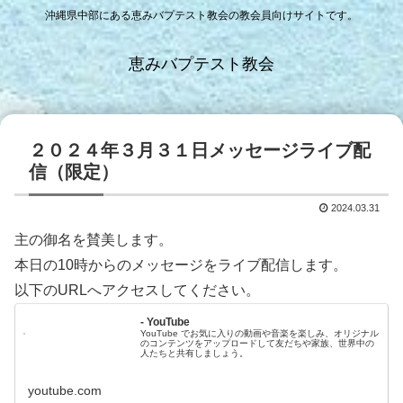
沖縄県中部にある恵みバプテスト教会の教会員向けサイトです。
恵みバプテスト教会
２０２４年３月３１日メッセージライブ配
信（限定）
2024.03.31
主の御名を賛美します。
本日の10時からのメッセージをライブ配信します。
以下のURLへアクセスしてください。
- YouTube
YouTube でお気に入りの動画や音楽を楽しみ、オリジナル
のコンテンツをアップロードして友だちや家族、世界中の
人たちと共有しましょう。
youtube.com