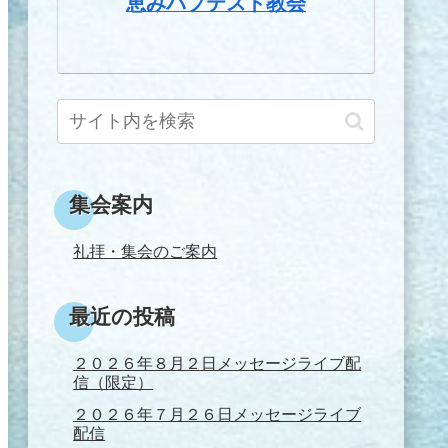
恵みバプテスト教会
集会案内
礼拝・集会のご案内
最近の投稿
２０２６年８月２日メッセージライブ配
信（限定）
２０２６年７月２６日メッセージライブ
配信