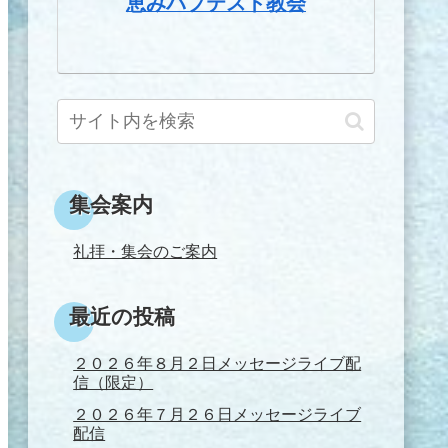
恵みバプテスト教会
集会案内
礼拝・集会のご案内
最近の投稿
２０２６年８月２日メッセージライブ配
信（限定）
２０２６年７月２６日メッセージライブ
配信