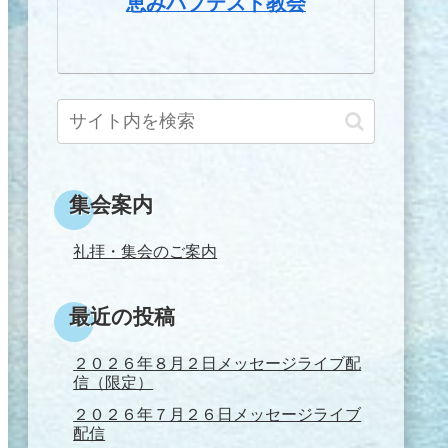
恵みバプテスト教会
集会案内
礼拝・集会のご案内
最近の投稿
２０２６年８月２日メッセージライブ配
信（限定）
２０２６年７月２６日メッセージライブ
配信